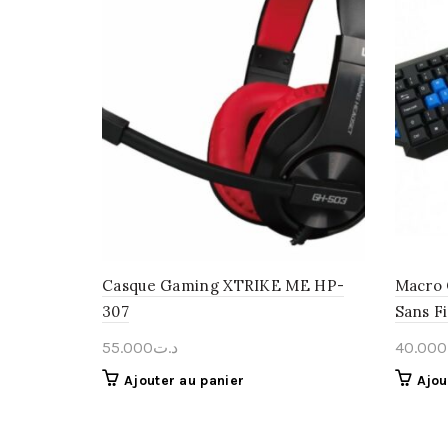
Casque Gaming XTRIKE ME HP-
Macro 
307
Sans F
55.000
د.ت
40.000
Ajouter au panier
Ajou