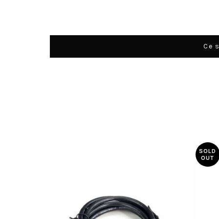
Ce s
SOLD
OUT