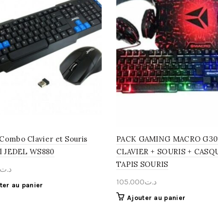
Combo Clavier et Souris
PACK GAMING MACRO G301
il JEDEL WS880
CLAVIER + SOURIS + CASQ
TAPIS SOURIS
د.ت
105.000
د.ت
ter au panier
Ajouter au panier