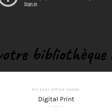
votre bibliothèque
All your office needs
Digital Print