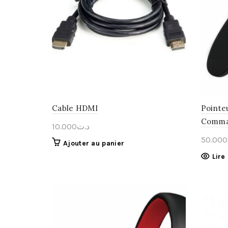
Cable HDMI
Pointeu
Comman
10.000
د.ت
50.000
Ajouter au panier
Lire