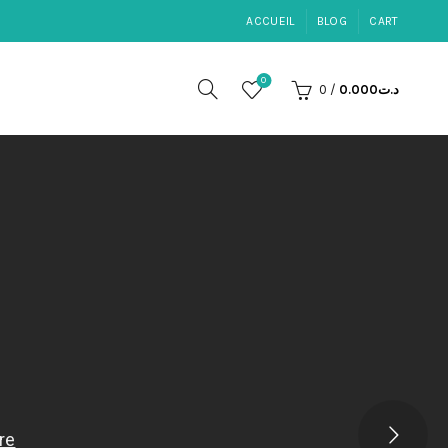
ACCUEIL
BLOG
CART
0
0
/
0.000
د.ت