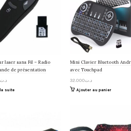
r laser sans Fil – Radio
Mini Clavier Bluetooth Andr
de de présentation
avec Touchpad
د.ت
32.000
د.ت
 la suite
Ajouter au panier