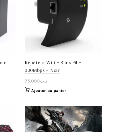
oid
Répéteur Wifi – Sans Fil –
300Mbps – Noir
75.000
د.ت
Ajouter au panier