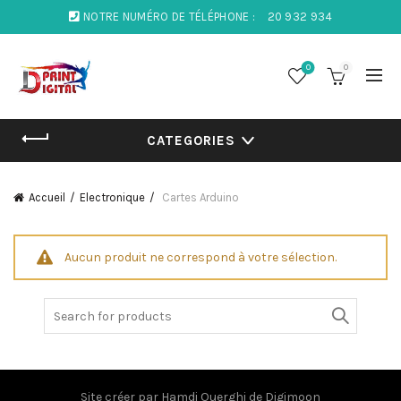
NOTRE NUMÉRO DE TÉLÉPHONE :
20 932 934
0
0
CATEGORIES
Accueil
Electronique
Cartes Arduino
Aucun produit ne correspond à votre sélection.
Search
for:
Site créer par
Hamdi Ouerghi
de
Digimoon