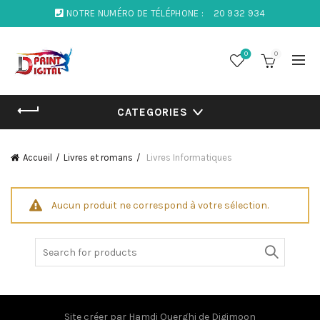
NOTRE NUMÉRO DE TÉLÉPHONE :
20 932 934
0
0
CATEGORIES
Accueil
Livres et romans
Livres Informatiques
Aucun produit ne correspond à votre sélection.
Search
for:
Site créer par
Hamdi Ouerghi
de
Digimoon