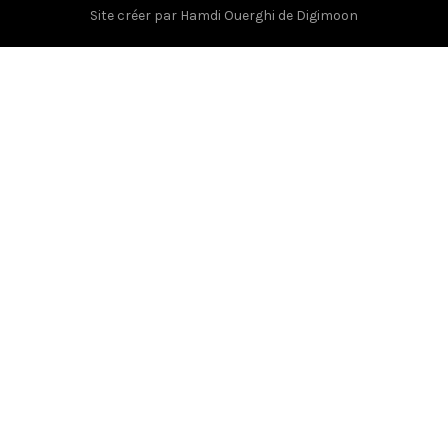
Site créer par
Hamdi Ouerghi
de
Digimoon