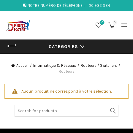
NOTRE NUMÉRO DE TÉLÉPHONE :
20 932 934
0
0
CATEGORIES
Accueil
Informatique & Réseaux
Routeurs / Switchers
Routeurs
Aucun produit ne correspond à votre sélection.
Search
for: