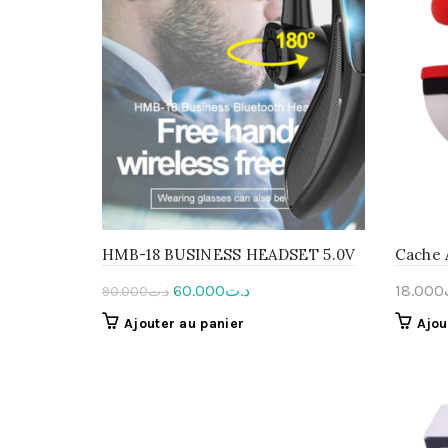
HMB-18 BUSINESS HEADSET 5.0V
Cache 
Le
Le
60.000
د.ت
18.000
90.000
د.ت
prix
prix
Ajouter au panier
Ajou
initial
actuel
était :
est :
د.ت60.000.
د.ت90.000.