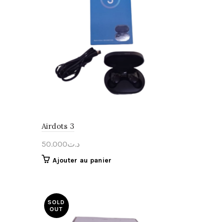
Airdots 3
50.000
د.ت
Ajouter au panier
SOLD
OUT