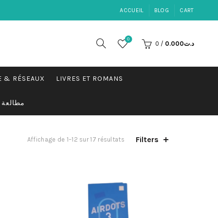
ACCUEIL
BLOG
CART
0
0
/
0.000
د.ت
E & RÉSEAUX
LIVRES ET ROMANS
مطالعة
Filters
Trié
Affichage de 1–12 sur 17 résultats
par
popularité