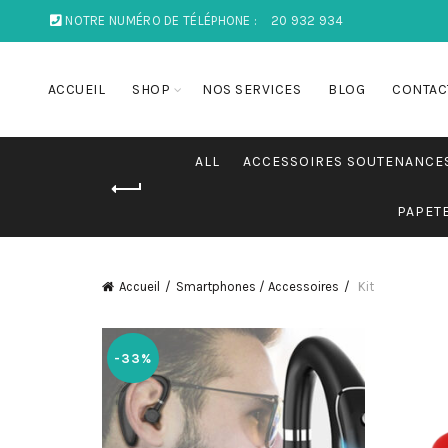
NOTRE NUMÉRO DE TÉLÉPHONE :
20 932 934
ACCUEIL
SHOP
NOS SERVICES
BLOG
CONTAC
ALL
ACCESSOIRES SOUTENANCE
PAPET
Accueil
Smartphones / Accessoires
Kit
-33%