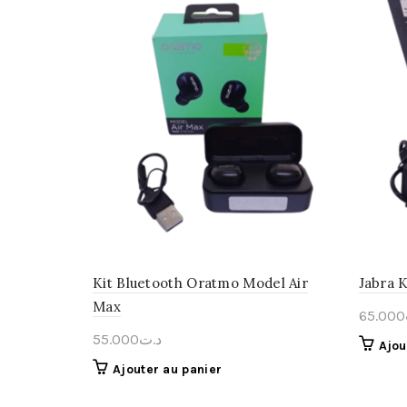
Kit Bluetooth Oratmo Model Air
Jabra K
Max
65.000
55.000
د.ت
Ajou
Ajouter au panier