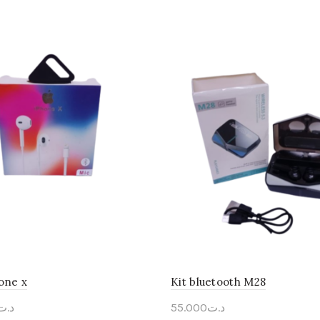
one x
Kit bluetooth M28
د.ت
55.000
د.ت