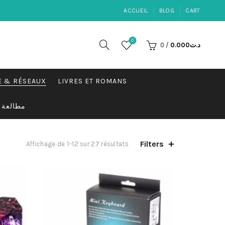
ACCUEIL
BLOG
CART
0
0
/
0.000
د.ت
E & RÉSEAUX
LIVRES ET ROMANS
مطالعة
Filters
Trié
Affichage de 1–12 sur 27 résultats
par
popularité