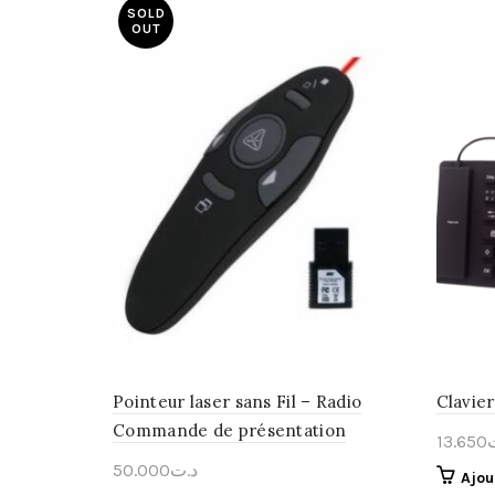
SOLD
OUT
Pointeur laser sans Fil – Radio
Clavier
Commande de présentation
13.650
50.000
د.ت
Ajou