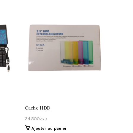
Cache HDD
34.500
د.ت
Ajouter au panier