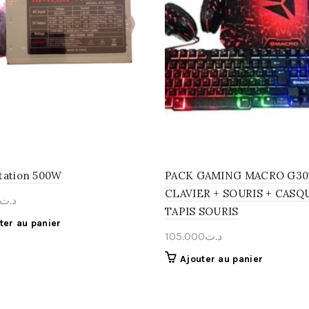
tation 500W
PACK GAMING MACRO G301
CLAVIER + SOURIS + CASQ
د.ت
TAPIS SOURIS
ter au panier
105.000
د.ت
Ajouter au panier