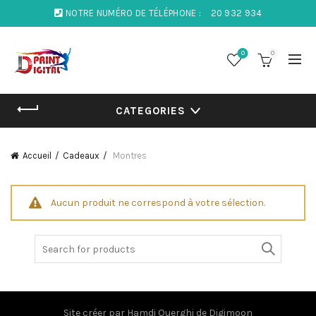
NOTRE NUMÉRO DE TÉLÉPHONE :
20 932 934
0
0
CATEGORIES
Accueil
Cadeaux
Montres
Aucun produit ne correspond à votre sélection.
Search
for:
Site créer par
Hamdi Ouerghi
de
Digimoon