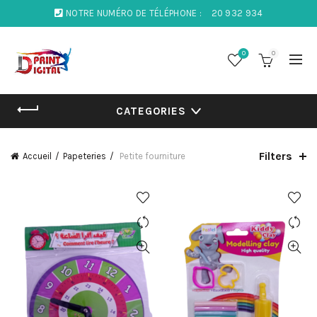
NOTRE NUMÉRO DE TÉLÉPHONE :
20 932 934
0
0
CATEGORIES
Filters
Accueil
Papeteries
Petite fourniture