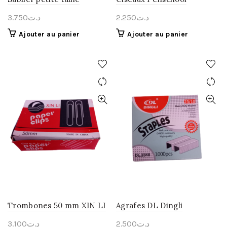
3.750
د.ت
2.250
د.ت
Ajouter au panier
Ajouter au panier
Trombones 50 mm XIN LI
Agrafes DL Dingli
3.100
د.ت
2.500
د.ت