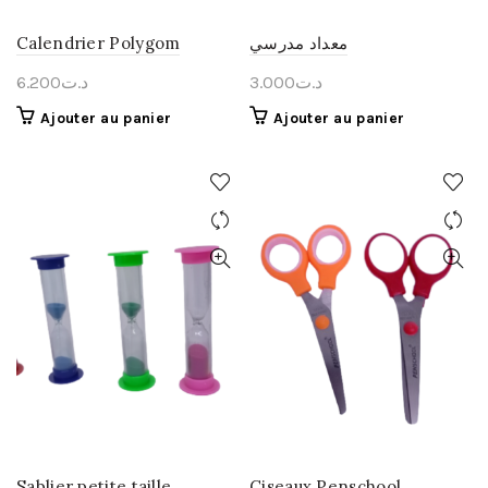
Calendrier Polygom
معداد مدرسي
6.200
د.ت
3.000
د.ت
Ajouter au panier
Ajouter au panier
Sablier petite taille
Ciseaux Penschool