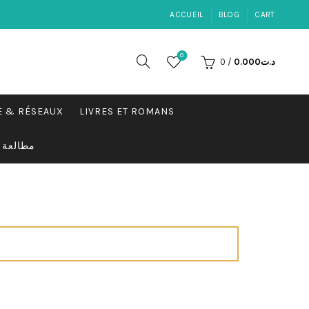
ACCUEIL
BLOG
CART
0
0
/
0.000
د.ت
E & RÉSEAUX
LIVRES ET ROMANS
مطالعة