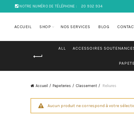
NOTRE NUMÉRO DE TÉLÉPHONE :
20 932 934
ACCUEIL
SHOP
NOS SERVICES
BLOG
CONTAC
ALL
ACCESSOIRES SOUTENANCE
PAPET
Accueil
Papeteries
Classement
Reliures
Aucun produit ne correspond à votre sélecti