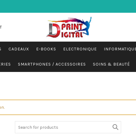
T
S
CADEAUX
E-BOOKS
ELECTRONIQUE
INFORMATIQU
ERIES
SMARTPHONES / ACCESSOIRES
SOINS & BEAUTÉ
on.
Search
for: