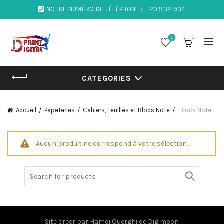
NOTRE NUMÉRO DE TÉLÉPHONE :
20 932 934
0
0
CATEGORIES
Accueil
Papeteries
Cahiers, Feuilles et Blocs Note
Blocs Note
Aucun produit ne correspond à votre sélection.
Search
for:
Site créer par
Hamdi Ouerghi
de
Digimoon