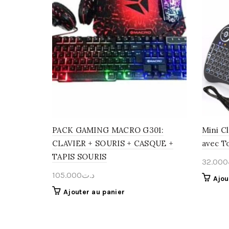
PACK GAMING MACRO G301:
Mini C
CLAVIER + SOURIS + CASQUE +
avec T
TAPIS SOURIS
32.000
105.000
د.ت
Ajou
Ajouter au panier