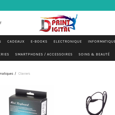
T
S
CADEAUX
E-BOOKS
ELECTRONIQUE
INFORMATIQU
ERIES
SMARTPHONES / ACCESSOIRES
SOINS & BEAUTÉ
matiques
Claviers