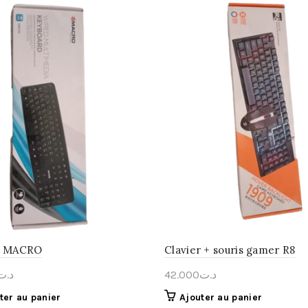
r MACRO
Clavier + souris gamer R8
د.ت
42.000
د.ت
ter au panier
Ajouter au panier