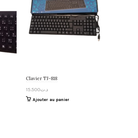
Clavier TJ-818
15.500
د.ت
Ajouter au panier