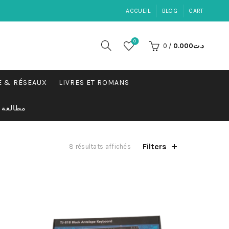
ACCUEIL
BLOG
CART
0
0
/
0.000
د.ت
E & RÉSEAUX
LIVRES ET ROMANS
مطالعة
Filters
Trié
8 résultats affichés
par
popularité