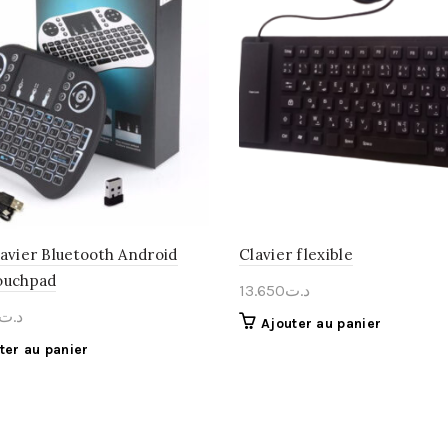
lavier Bluetooth Android
Clavier flexible
ouchpad
13.650
د.ت
د.ت
Ajouter au panier
ter au panier