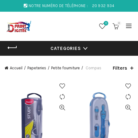
NOTRE NUMÉRO DE TÉLÉPHONE :
20 932 934
0
0
CATEGORIES
Filters
Accueil
Papeteries
Petite fourniture
Compas