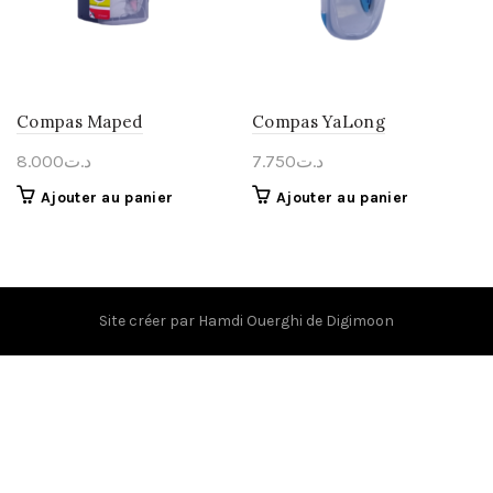
Compas Maped
Compas YaLong
8.000
د.ت
7.750
د.ت
Ajouter au panier
Ajouter au panier
Site créer par
Hamdi Ouerghi
de
Digimoon