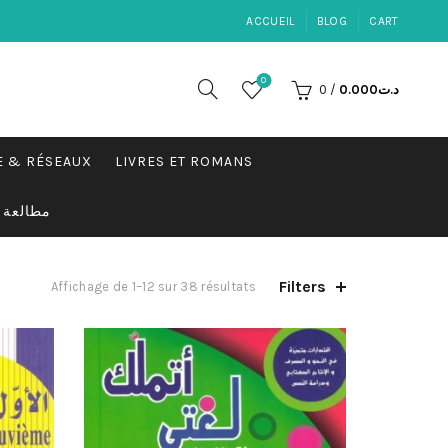
ACCUEIL
BLOG
CART
0
0
/
0.000
د.ت
E & RÉSEAUX
LIVRES ET ROMANS
مطالعة
Filters
Trié
Affichage de 1–12 sur 38 résultats
par
popularité