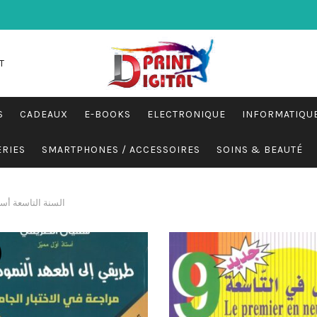
T
S
CADEAUX
E-BOOKS
ELECTRONIQUE
INFORMATIQU
ERIES
SMARTPHONES / ACCESSOIRES
SOINS & BEAUTÉ
السنة التاسعة أ