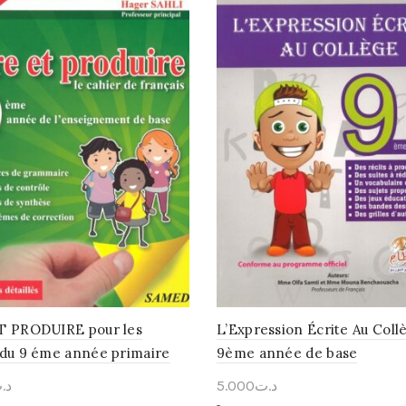
T PRODUIRE pour les
L’Expression Écrite Au Coll
 du 9 éme année primaire
9ème année de base
د.
5.000
د.ت