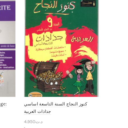
ège:
كنوز النجاج السنة التاسعة اساسي
جذاذات العربية
4.950
د.ت