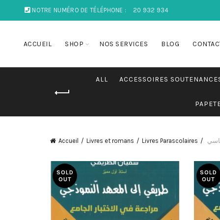
NOTRE NUMÉRO DE TÉLÉPHONE :
20 932 934
ACCUEIL
SHOP
NOS SERVICES
BLOG
CONTAC
ALL
ACCESSOIRES SOUTENANCE
PAPET
Accueil
Livres et romans
Livres Parascolaires
ساسي
SOLD
SOLD
OUT
OUT