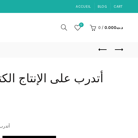
ACCUEIL
BLOG
CART
0
0
/
0.000
د.ت
أتدرب عل