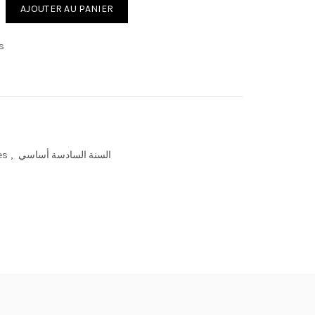
quantité de أتدرب على الإنتاج الكتابي : السنة 6 أساسي
AJOUTER AU PANIER
s
es
,
السنة السادسة أساسي