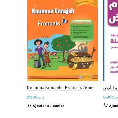
Kounouz Ennajeh : Français 7ème
 و الأرض
9.900
د.ت
8.900
ت
Ajouter au panier
Ajou