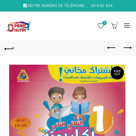
NOTRE NUMÉRO DE TÉLÉPHONE :
20 932 934
0
0
SOLD
OUT