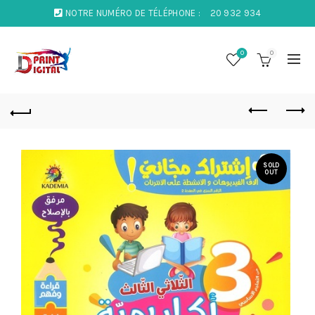
NOTRE NUMÉRO DE TÉLÉPHONE :
20 932 934
0
0
SOLD
OUT