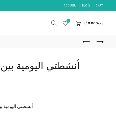
ACCUEIL
BLOG
CART
0
0
/
0.000
د.ت
أنشطتي اليومية بين 5 و 6 سنوات (الجزء )