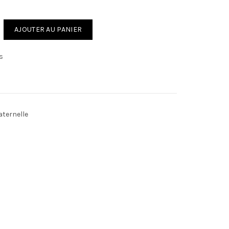
quantité de أنشطتي اليومية بين 5 و 6 سنوات (الجزء الأول)
AJOUTER AU PANIER
s
aternelle