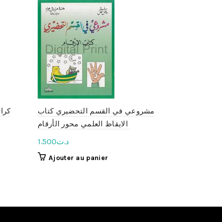
مشروعي في القسم التحضيري كتاب
كراس
الايقاظ العلمي محور الأرقام
3.300
د.ت
1.500
د.ت
Ajouter 
Ajouter au panier