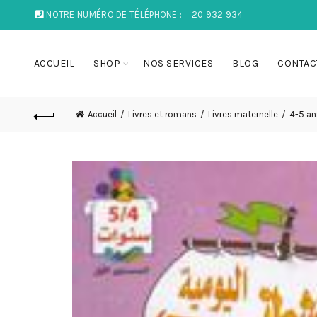
NOTRE NUMÉRO DE TÉLÉPHONE :
20 932 934
ACCUEIL
SHOP
NOS SERVICES
BLOG
CONTAC
Accueil
Livres et romans
Livres maternelle
4-5 an