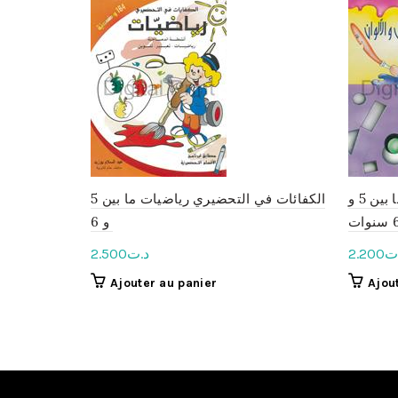
صديقي في الأشكال و الألوان ما بين 5 و
الكفائات في التحضيري رياضيات ما بين 5
6 ات
و 6
2.500
د.ت
2.200
ت
Ajouter au panier
Ajou