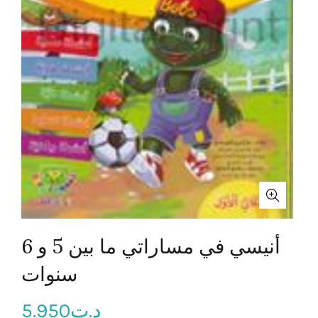
أنيسي في مساراتي ما بين 5 و 6
سنوات
5.950
د.ت