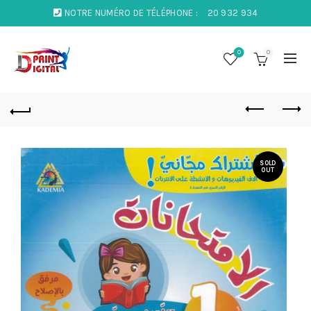
NOTRE NUMÉRO DE TÉLÉPHONE :
20 932 934
0
0
SOLD
OUT