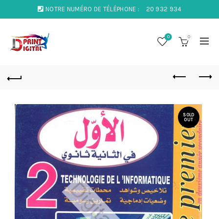
NOTRE NUMÉRO DE TÉLÉPHONE :
20 932 934
0
0
SOLD
OUT