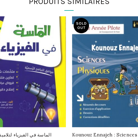
PRODUITS SIMILAIRES
SOLD
OUT
Kounouz Ennajeh : Sciences