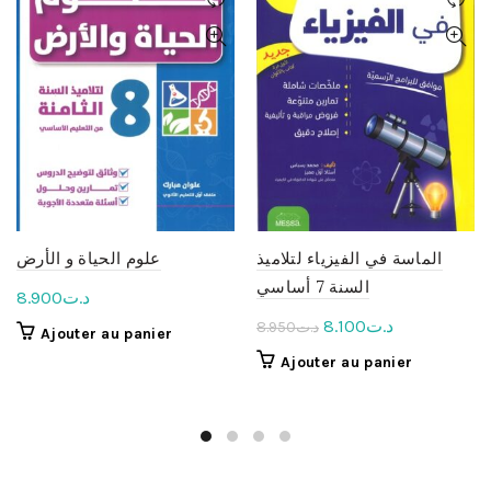
الماسة في الفيزياء لتلاميذ
علوم الحياة و الأرض
السنة 7 أساسي
8.900
د.ت
Le
Le
8.100
د.ت
8.950
د.ت
Ajouter au panier
prix
prix
Ajouter au panier
initial
actuel
était :
est :
د.ت8.100.
د.ت8.950.