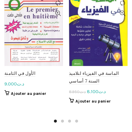
الماسة في الفيزياء لتلاميذ
الأول في الثامنة
السنة 7 أساسي
9.000
د.ت
Le
Le
8.100
د.ت
8.950
د.ت
Ajouter au panier
prix
prix
Ajouter au panier
initial
actuel
était :
est :
د.ت8.100.
د.ت8.950.