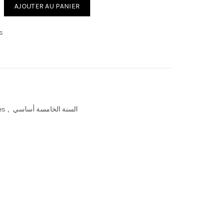
quantité de المدعم للنجاح لتلاميذ السنة الخامسة إبتدائي الثلاثي الثاني
AJOUTER AU PANIER
s
السنة الخامسة أساسي
,
es