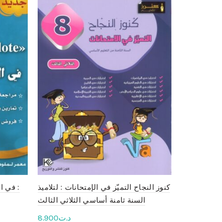
أتملّك لغتي
كنوز النجاح التميّز في الإمتحانات : لتلاميذ
السنة ثامنة أساسي الثلاثي الثالث
د.ت
7.900
د.ت
8.900
Ajouter 