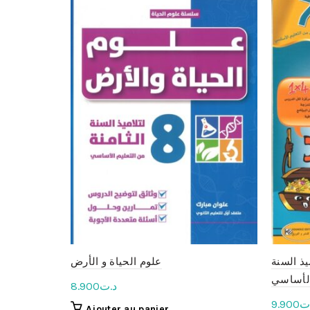
يذ السنة
علوم الحياة و الأرض
الأساسي
د.ت
8.900
ت
9.900
Ajouter au panier