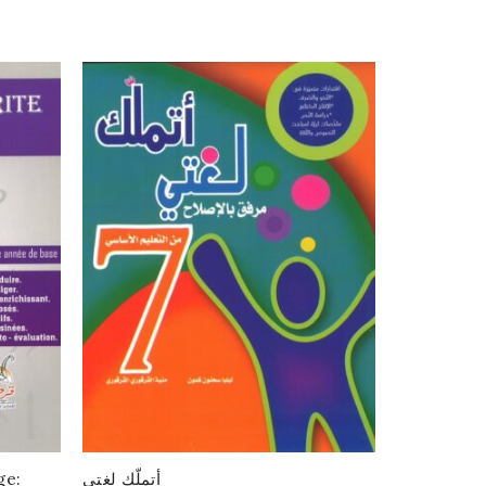
SOLD
OUT
ge:
أتملّك لغتي