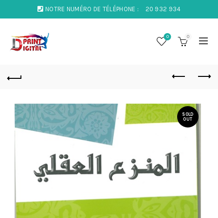
NOTRE NUMÉRO DE TÉLÉPHONE :
20 932 934
0
0
SOLD
OUT