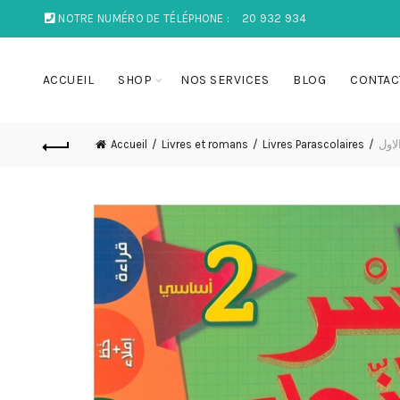
NOTRE NUMÉRO DE TÉLÉPHONE :
20 932 934
ACCUEIL
SHOP
NOS SERVICES
BLOG
CONTAC
Accueil
Livres et romans
Livres Parascolaires
لاول