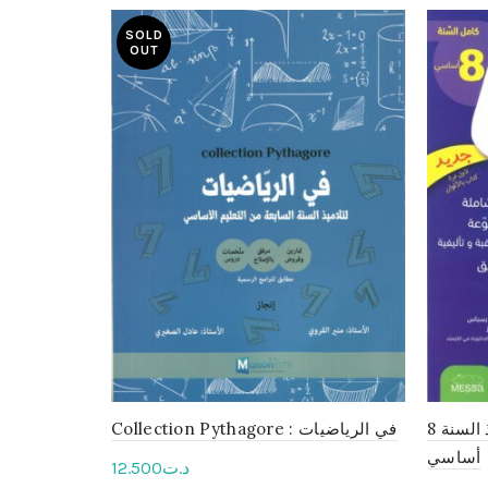
SOLD
OUT
الماسة في الفيزياء لتلاميذ السنة 8
Collection Pythagore : في الرياضيات
أساسي
12.500
د.ت