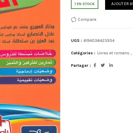
AJOUTER A
1 EN STOCK
Compare
UGS :
6194036423934
Catégories :
Livres et romans
,
Partager