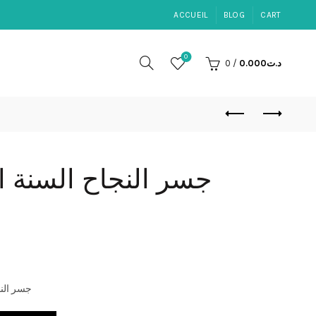
ACCUEIL
BLOG
CART
0
0
/
0.000
د.ت
جسر النجاح السنة ا
جسر النج