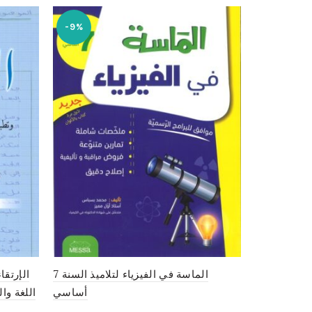
-9%
الإرتقا
الماسة في الفيزياء لتلاميذ السنة 7
Kounouz E
أساسي
اللغة والإ
9.900
د.ت