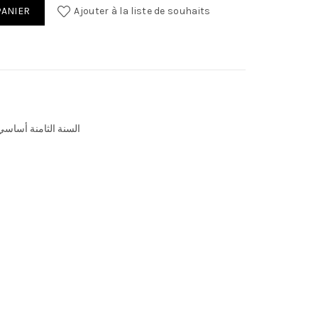
كتاب تربية تكنولوجية لتلاميذ السنة الثامنة من التعليم 
PANIER
Ajouter à la liste de souhaits
السنة الثامنة أساسي