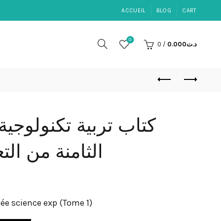
ACCUEIL
BLOG
CART
0
0
/
0.000
د.ت
كتاب تربية تكنولوجية 
الثامنة من ال
e science exp (Tome 1)