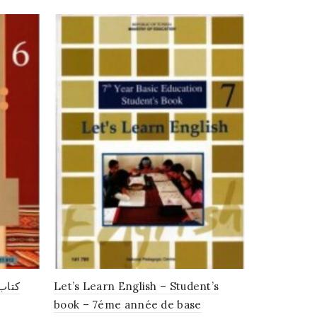
كتاب 
Let’s Learn English – Student’s
Un pas de 
book – 7éme année de base
Manuel de 