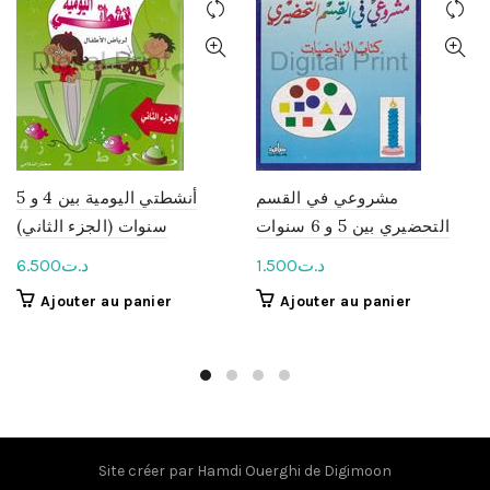
مشروعي في القسم
أنشطتي اليومية بين 4 و 5
التحضيري بين 5 و 6 سنوات
سنوات (الجزء الثاني)
د.ت
1.500
د.ت
6.500
Ajouter au panier
Ajouter au panier
Site créer par
Hamdi Ouerghi
de
Digimoon