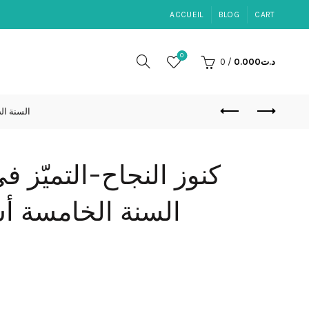
ACCUEIL
BLOG
CART
0
د.ت
0.000
/
0
السنة ا
كنوز النجاح-التميّز في
السنة الخامسة أس