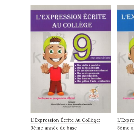
L’Expression Écrite Au Collège:
L’Expre
9ème année de base
8ème a