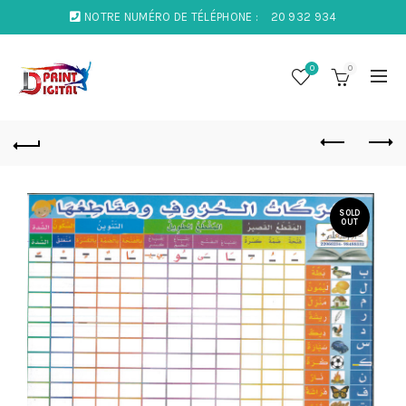
NOTRE NUMÉRO DE TÉLÉPHONE :
20 932 934
0
0
SOLD
OUT