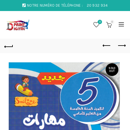
NOTRE NUMÉRO DE TÉLÉPHONE :
20 932 934
0
0
SOLD
OUT