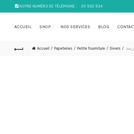
NOTRE NUMÉRO DE TÉLÉPHONE :
20 932 934
ACCUEIL
SHOP
NOS SERVICES
BLOG
CONTAC
Accueil
Papeteries
Petite fourniture
Divers
زيفة