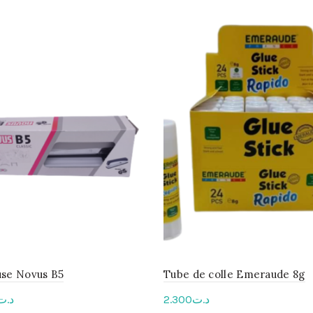
use Novus B5
Tube de colle Emeraude 8g
د.ت
2.300
د.ت