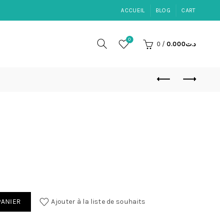
ACCUEIL
BLOG
CART
0
0
/
0.000
د.ت
PANIER
Ajouter à la liste de souhaits