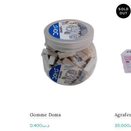
SOLD
OUT
Gomme Doms
Agrafe
0.400
د.ت
35.000