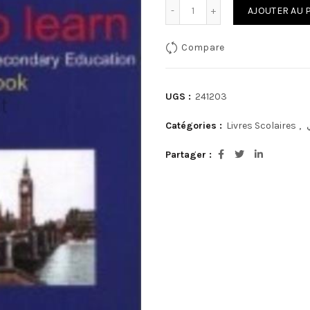
quantité de َAnglais 2 ém
AJOUTER AU 
Compare
UGS :
241203
Catégories :
Livres Scolaires
,
Partager