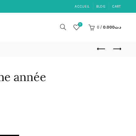
ACCUEIL
BLOG
CART
0
0
/
0.000
د.ت
éme année