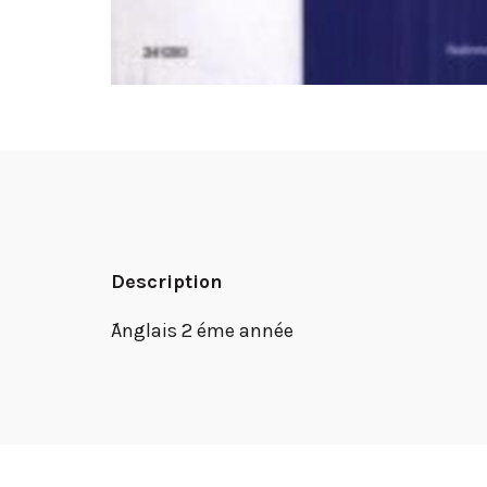
Description
ََAnglais 2 éme année