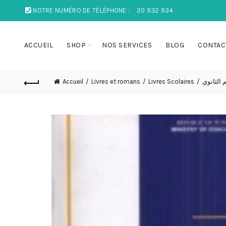
NOTRE NUMÉRO DE TÉLÉPHONE :
20 932 934
ACCUEIL
SHOP
NOS SERVICES
BLOG
CONTAC
Accueil
Livres et romans
Livres Scolaires
م الثانوي