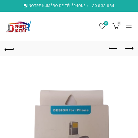
NOTRE NUMÉRO DE TÉLÉPHONE :
20 932 934
0
0