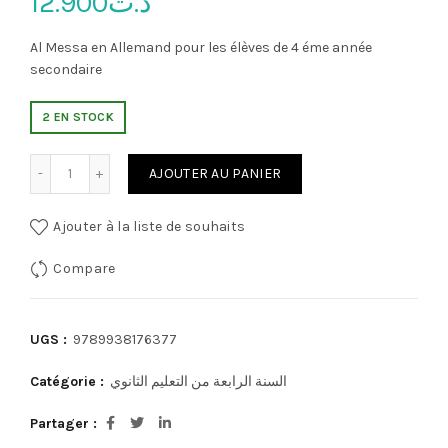
12.900
د.ت
Al Messa en Allemand pour les élèves de 4 éme année
secondaire
2 EN STOCK
quantité de Al Messa en Allemand pour les élèves de 4 ém
AJOUTER AU PANIER
Ajouter à la liste de souhaits
Compare
UGS :
9789938176377
Catégorie :
السنة الرابعة من التعليم الثانوي
Partager