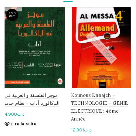
SOLD
OUT
موجز الفلسفة و العربية في
Kounouz Ennajeh –
الباكالوريا أداب – نظام جديد
TECHNOLOGIE – GENIE
ELECTRIQUE : 4ème
4.900
د.ت
Année
Lire la suite
12.901
د.ت