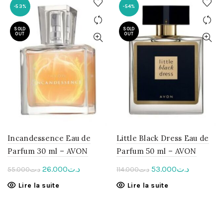
-53%
-54%
SOLD
SOLD
OUT
OUT
Incandessence Eau de
Little Black Dress Eau de
Parfum 30 ml – AVON
Parfum 50 ml – AVON
Le
Le
Le
Le
26.000
د.ت
53.000
د.ت
55.000
د.ت
114.000
د.ت
prix
prix
prix
prix
Lire la suite
Lire la suite
initial
actuel
initial
actuel
était :
est :
était :
est :
د.ت114.000.
د.ت26.000.
د.ت55.000.