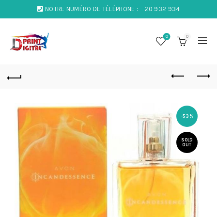
NOTRE NUMÉRO DE TÉLÉPHONE :
20 932 934
0
0
-53%
SOLD
OUT