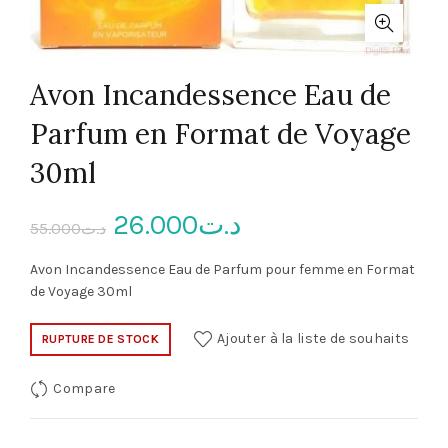
Avon Incandessence Eau de
Parfum en Format de Voyage
30ml
Le
Le
26.000
د.ت
55.000
د.ت
prix
prix
Avon Incandessence Eau de Parfum pour femme en Format
de Voyage 30ml
initial
actuel
Ajouter à la liste de souhaits
RUPTURE DE STOCK
était :
est :
Compare
د.ت26.000.
د.ت55.000.