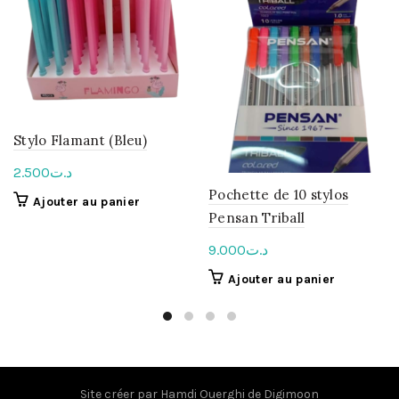
Stylo Flamant (Bleu)
2.500
د.ت
Pochette de 10 stylos
Ajouter au panier
Pensan Triball
9.000
د.ت
Ajouter au panier
Site créer par
Hamdi Ouerghi
de
Digimoon