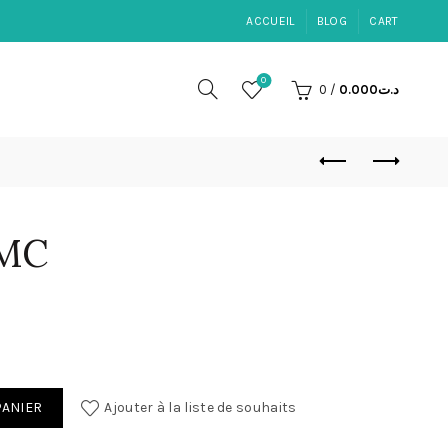
ACCUEIL
BLOG
CART
0
0
/
0.000
د.ت
OMC
PANIER
Ajouter à la liste de souhaits