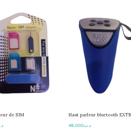
teur de SIM
Haut parleur bluetooth EXT
د.
48.000
د.ت