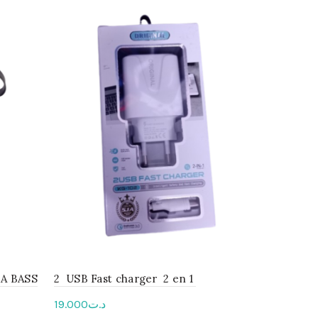
BA BASS
2 USB Fast charger 2 en 1
Kit Blueto
19.000
د.ت
55.000
د.ت