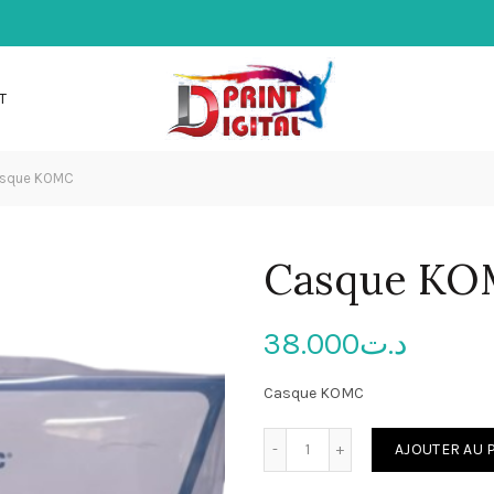
T
sque KOMC
Casque K
38.000
د.ت
Casque KOMC
quantité de Casque KOMC
AJOUTER AU 