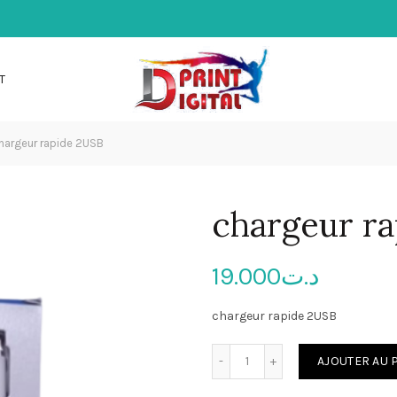
T
hargeur rapide 2USB
chargeur r
19.000
د.ت
chargeur rapide 2USB
quantité de chargeur rapi
AJOUTER AU 