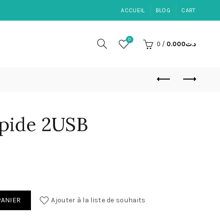
ACCUEIL
BLOG
CART
0
0
/
0.000
د.ت
apide 2USB
de 2USB
PANIER
Ajouter à la liste de souhaits