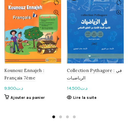
Kounouz Ennajeh :
Collection Pythagore : في
Français 7ème
الرياضيات
9.900
د.ت
14.500
د.ت
Ajouter au panier
Lire la suite