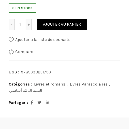
2 EN STOCK
quantité de Collection pilote ي الاول
AJOUTER AU PANIER
Ajouter à la liste de souhaits
Compare
UGS :
9789938251739
Catégories :
Livres et romans
,
Livres Parascolaires
,
السنة الثالثة أساسي
Partager