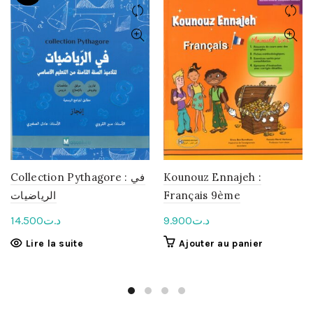
Collection Pythagore : في
Kounouz Ennajeh :
الرياضيات
Français 9ème
14.500
د.ت
9.900
د.ت
Lire la suite
Ajouter au panier