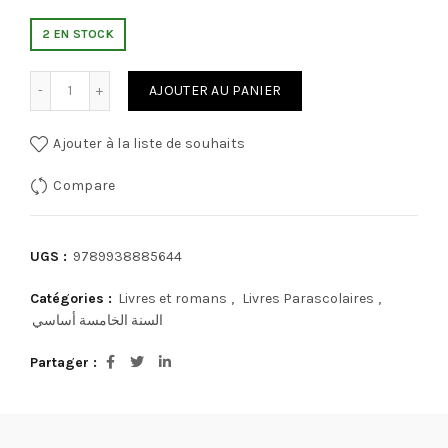
2 EN STOCK
quantité de L'essentiel en français 5éme année ( 1er trimest
AJOUTER AU PANIER
Ajouter à la liste de souhaits
Compare
UGS :
9789938885644
Catégories :
Livres et romans
,
Livres Parascolaires
,
السنة الخامسة أساسي
Partager