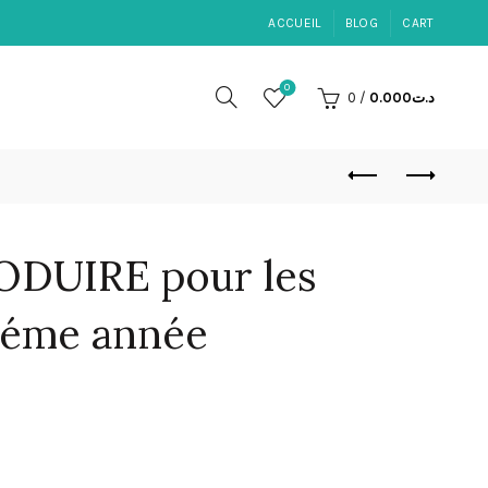
ACCUEIL
BLOG
CART
0
0
/
0.000
د.ت
ODUIRE pour les
8 éme année