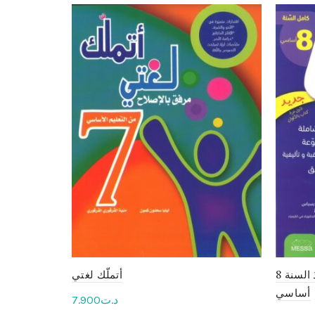
الماسة في الفيزياء لتلاميذ السنة 8
أتملّك لغتي
أساسي
7.900
د.ت