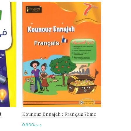
Kounouz Ennajeh : Français 7ème
تلاميذ السنة
ثلاثي الثالث
9.900
د.ت