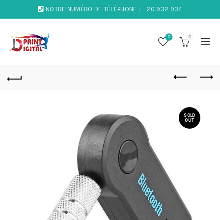
NOTRE NUMÉRO DE TÉLÉPHONE :
20 932 934
0
0
SOLD
OUT