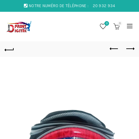
NOTRE NUMÉRO DE TÉLÉPHONE :
20 932 934
0
0