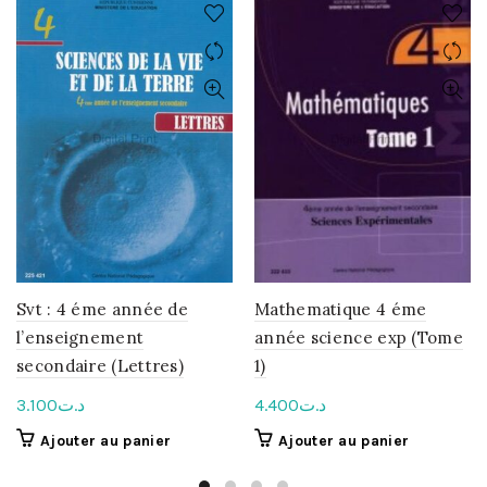
Svt : 4 éme année de
Mathematique 4 éme
l’enseignement
année science exp (Tome
secondaire (Lettres)
1)
3.100
د.ت
4.400
د.ت
Ajouter au panier
Ajouter au panier