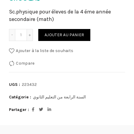
Sc.physique pour éleves de la 4 éme année
secondaire (math)
quantité de Sc.physique pour éleves de la 4 éme année sec
AJOUTER AU PANIER
Ajouter à la liste de souhaits
Compare
UGS :
223432
Catégorie :
السنة الرابعة من التعليم الثانوي
Partager