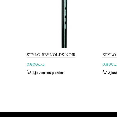
STYLO REYNOLDS NOIR
STYLO
0.800
د.ت
0.800
ت
Ajouter au panier
Ajou