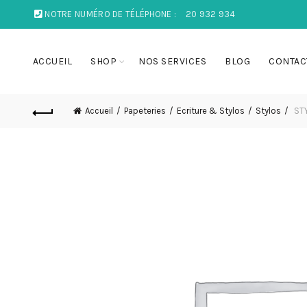
NOTRE NUMÉRO DE TÉLÉPHONE :
20 932 934
ACCUEIL
SHOP
NOS SERVICES
BLOG
CONTAC
Accueil
Papeteries
Ecriture & Stylos
Stylos
STY