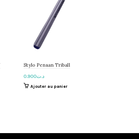
N
Stylo Pensan Triball
POCHETTE
0.900
د.ت
REYNOLDS
Ajouter au panier
1.750
د.ت
Lire la s