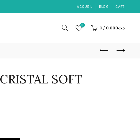
ACCUEIL
BLOG
CART
0
0
/
0.000
د.ت
 CRISTAL SOFT