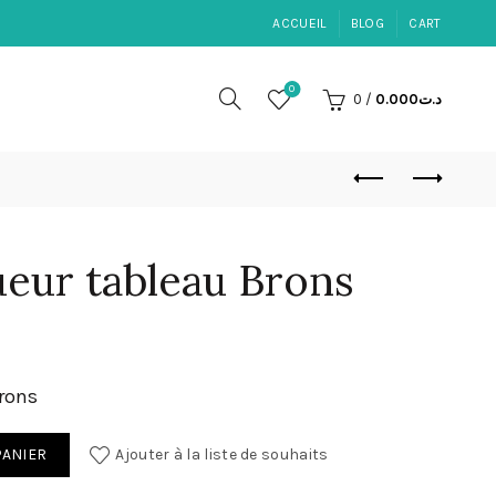
ACCUEIL
BLOG
CART
0
0
/
0.000
د.ت
eur tableau Brons
rons
r tableau Brons
PANIER
Ajouter à la liste de souhaits