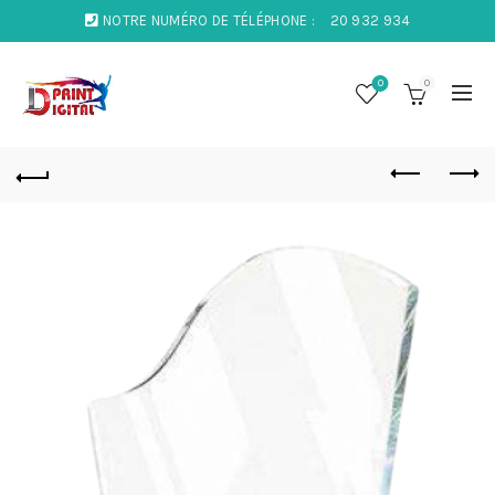
NOTRE NUMÉRO DE TÉLÉPHONE :
20 932 934
0
0