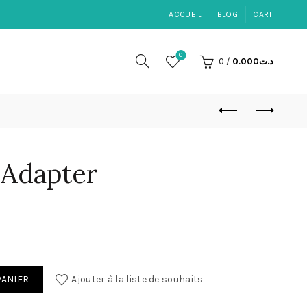
ACCUEIL
BLOG
CART
0
0
/
0.000
د.ت
Adapter
apter
PANIER
Ajouter à la liste de souhaits