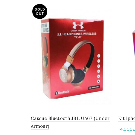
SOLD
OUT
Casque Bluetooth JBL UA67 (Under
Kit Iph
Armour)
14.000