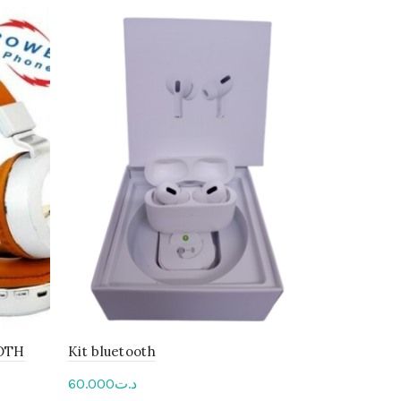
OTH
Kit bluetooth
Haut parle
60.000
د.ت
48.000
د.ت